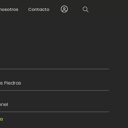
nosotros
Contacto
o
o
as Piedras
onel
da