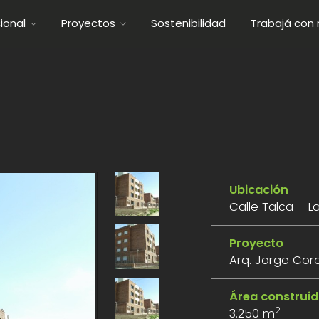
cional
Proyectos
Sostenibilidad
Trabajá con 
Ubicación
Calle Talca – L
Proyecto
Arq. Jorge Cor
Área construi
2
3.250 m